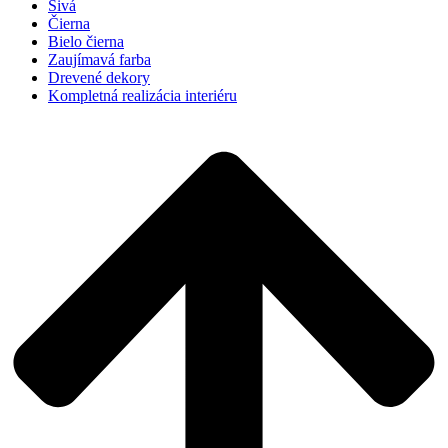
Sivá
Čierna
Bielo čierna
Zaujímavá farba
Drevené dekory
Kompletná realizácia interiéru