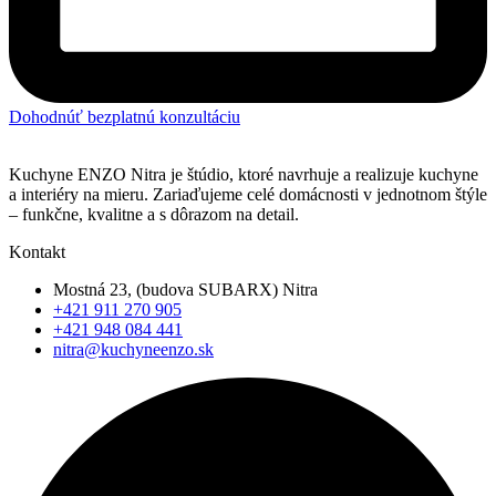
Dohodnúť bezplatnú konzultáciu
Kuchyne ENZO Nitra je štúdio, ktoré navrhuje a realizuje kuchyne
a interiéry na mieru. Zariaďujeme celé domácnosti v jednotnom štýle
– funkčne, kvalitne a s dôrazom na detail.
Kontakt
Mostná 23, (budova SUBARX) Nitra
+421 911 270 905
+421 948 084 441
nitra@kuchyneenzo.sk