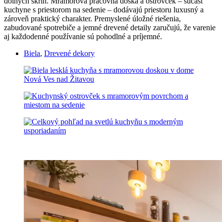
dolných skríň. Mramorová pracovná doska a ostrovček – súčasť
kuchyne s priestorom na sedenie – dodávajú priestoru luxusný a
zároveň praktický charakter. Premyslené úložné riešenia,
zabudované spotrebiče a jemné drevené detaily zaručujú, že varenie
aj každodenné používanie sú pohodlné a príjemné.
Biela
,
Drevené dekory