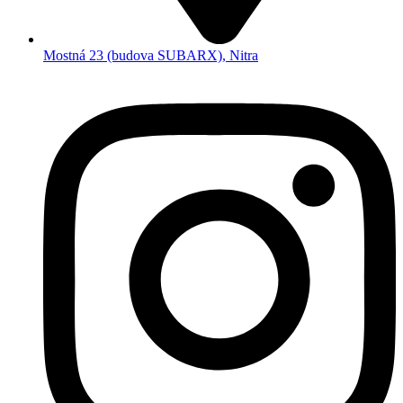
Mostná 23 (budova SUBARX), Nitra