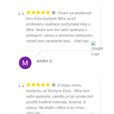
Chcem sa podakovat
timu Enzo kuchyne Nitra za ich
profesialnu realizaciu kuchynskej linky v
Nitre. Kedze som bol velmi spokojny s
pristupom, cenou a samotnou realizaciou
rozsiril som zariadenie bytu
... čítať viac
MAREK K.
S mojou novou
kuchyňou od Kuchyne Enzo - Nitra som
veľmi spokojná, nakoľko pri jej výrobe boli
použité kvalitné materiály, kovania, či
výsuvy. Na štúdiu v Nitre si so mnou
...
čítať viac