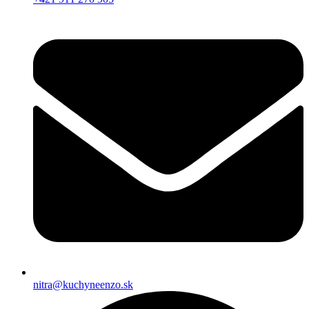
nitra@kuchyneenzo.sk