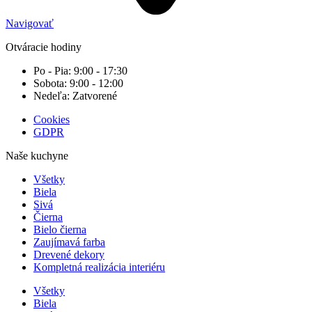
Navigovať
Otváracie hodiny
Po - Pia: 9:00 - 17:30
Sobota: 9:00 - 12:00
Nedeľa: Zatvorené
Cookies
GDPR
Naše kuchyne
Všetky
Biela
Sivá
Čierna
Bielo čierna
Zaujímavá farba
Drevené dekory
Kompletná realizácia interiéru
Všetky
Biela