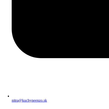
nitra@kuchyneenzo.sk