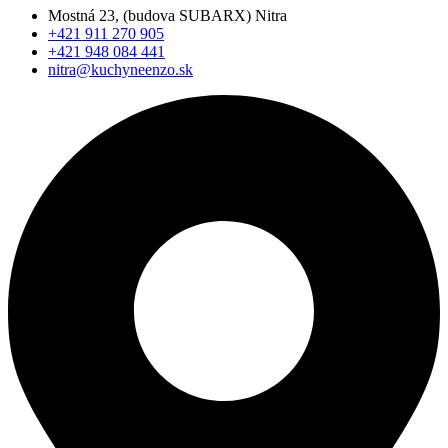
Mostná 23, (budova SUBARX) Nitra
+421 911 270 905
+421 948 084 441
nitra@kuchyneenzo.sk