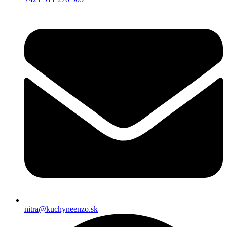
nitra@kuchyneenzo.sk