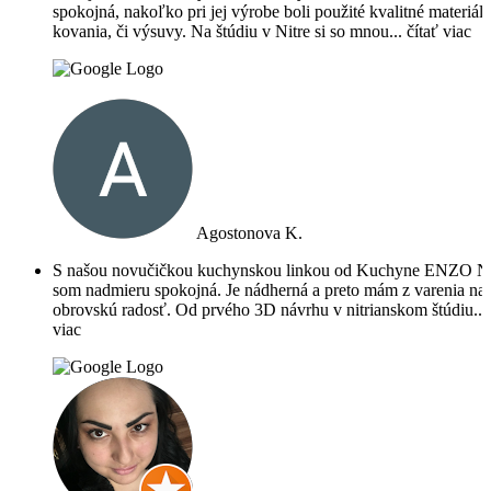
spokojná, nakoľko pri jej výrobe boli použité kvalitné materiály
kovania, či výsuvy. Na štúdiu v Nitre si so mnou
... čítať viac
Agostonova K.
S našou novučičkou kuchynskou linkou od Kuchyne ENZO Ni
som nadmieru spokojná. Je nádherná a preto mám z varenia na 
obrovskú radosť. Od prvého 3D návrhu v nitrianskom štúdiu
...
viac