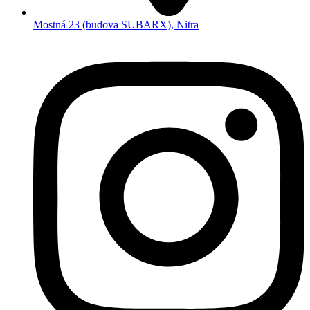
Mostná 23 (budova SUBARX), Nitra