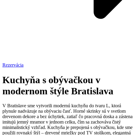
Rezervácia
Kuchyňa s obývačkou v
modernom štýle Bratislava
V Bratislave sme vytvorili modernú kuchyňu do tvaru L, ktorá
plynule nadväzuje na obývaciu časť. Horné skrinky sú v svetlom
drevenom dekore a bez úchytiek, zatiaľ čo pracovná doska a zástena
imitujú jemný mramor v jednom celku, čím sa zachováva čistý
minimalistický vzhľad. Kuchyňa je prepojená s obývačkou, kde sme
použili rovnaký štýl – drevené mriežky pod TV stolíkom, elegantná