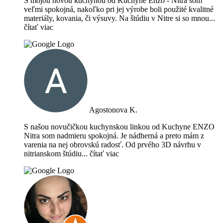
S mojou novou kuchyňou od Kuchyne Enzo - Nitra som
veľmi spokojná, nakoľko pri jej výrobe boli použité kvalitné
materiály, kovania, či výsuvy. Na štúdiu v Nitre si so mnou
...
čítať viac
Agostonova K.
S našou novučičkou kuchynskou linkou od Kuchyne ENZO
Nitra som nadmieru spokojná. Je nádherná a preto mám z
varenia na nej obrovskú radosť. Od prvého 3D návrhu v
nitrianskom štúdiu
... čítať viac