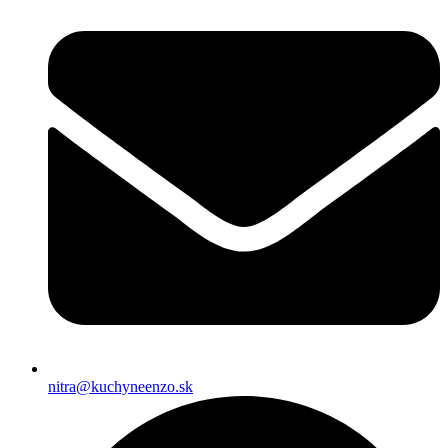
nitra@kuchyneenzo.sk