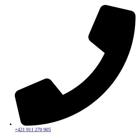
Preskočiť
na
obsah
+421 911 270 905