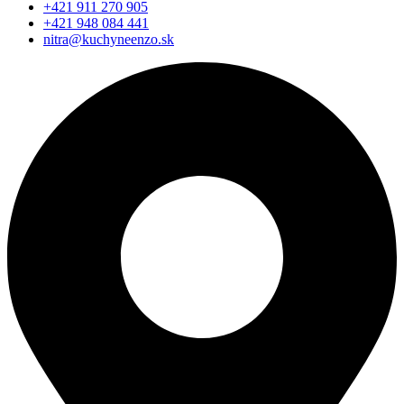
+421 911 270 905
+421 948 084 441
nitra@kuchyneenzo.sk