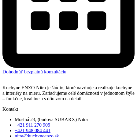
Dohodnúť bezplatnú konzultáciu
Kuchyne ENZO Nitra je štúdio, ktoré navrhuje a realizuje kuchyne
a interiéry na mieru. Zariaďujeme celé domácnosti v jednotnom štýle
– funkčne, kvalitne a s dôrazom na detail.
Kontakt
Mostná 23, (budova SUBARX) Nitra
+421 911 270 905
+421 948 084 441
nitra@kuchyneenzo.sk