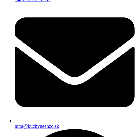
nitra@kuchyneenzo.sk