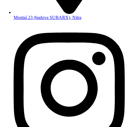
Mostná 23 (budova SUBARX), Nitra