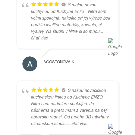
S mojou novou
kuchyňou od Kuchyne Enzo - Nitra som
veľmi spokojná, nakoľko pri jej výrobe boli
použité kvalitné materiály, kovania, či
výsuvy. Na štúdiu v Nitre si so mnou
...
čítať viac
AGOSTONOVA K.
S našou novučičkou
kuchynskou linkou od Kuchyne ENZO
Nitra som nadmieru spokojná. Je
nádherná a preto mám z varenia na nej
obrovskú radosť. Od prvého 3D návrhu v
nitrianskom štúdiu
... čítať viac