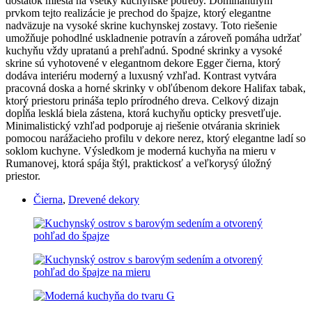
dostatok miesta na všetky kuchynské potreby. Dominantným
prvkom tejto realizácie je prechod do špajze, ktorý elegantne
nadväzuje na vysoké skrine kuchynskej zostavy. Toto riešenie
umožňuje pohodlné uskladnenie potravín a zároveň pomáha udržať
kuchyňu vždy upratanú a prehľadnú. Spodné skrinky a vysoké
skrine sú vyhotovené v elegantnom dekore Egger čierna, ktorý
dodáva interiéru moderný a luxusný vzhľad. Kontrast vytvára
pracovná doska a horné skrinky v obľúbenom dekore Halifax tabak,
ktorý priestoru prináša teplo prírodného dreva. Celkový dizajn
dopĺňa lesklá biela zástena, ktorá kuchyňu opticky presvetľuje.
Minimalistický vzhľad podporuje aj riešenie otvárania skriniek
pomocou narážacieho profilu v dekore nerez, ktorý elegantne ladí so
soklom kuchyne. Výsledkom je moderná kuchyňa na mieru v
Rumanovej, ktorá spája štýl, praktickosť a veľkorysý úložný
priestor.
Čierna
,
Drevené dekory