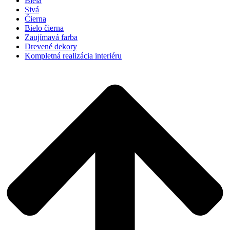
Biela
Sivá
Čierna
Bielo čierna
Zaujímavá farba
Drevené dekory
Kompletná realizácia interiéru