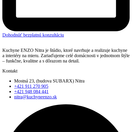
Dohodnúť bezplatnú konzultáciu
Kuchyne ENZO Nitra je štúdio, ktoré navrhuje a realizuje kuchyne
a interiéry na mieru. Zariaďujeme celé domácnosti v jednotnom štýle
– funkčne, kvalitne a s dôrazom na detail.
Kontakt
Mostná 23, (budova SUBARX) Nitra
+421 911 270 905
+421 948 084 441
nitra@kuchyneenzo.sk