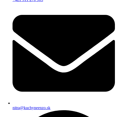
nitra@kuchyneenzo.sk