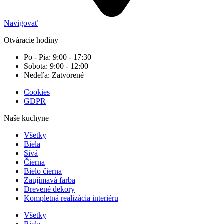
Navigovať
Otváracie hodiny
Po - Pia: 9:00 - 17:30
Sobota: 9:00 - 12:00
Nedeľa: Zatvorené
Cookies
GDPR
Naše kuchyne
Všetky
Biela
Sivá
Čierna
Bielo čierna
Zaujímavá farba
Drevené dekory
Kompletná realizácia interiéru
Všetky