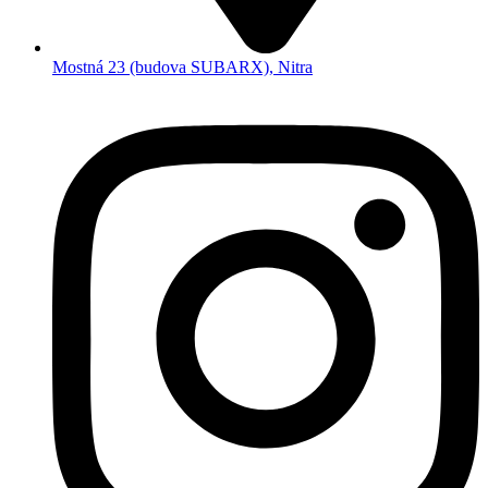
Mostná 23 (budova SUBARX), Nitra