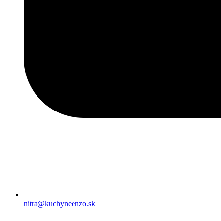
nitra@kuchyneenzo.sk