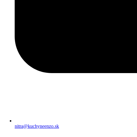
nitra@kuchyneenzo.sk