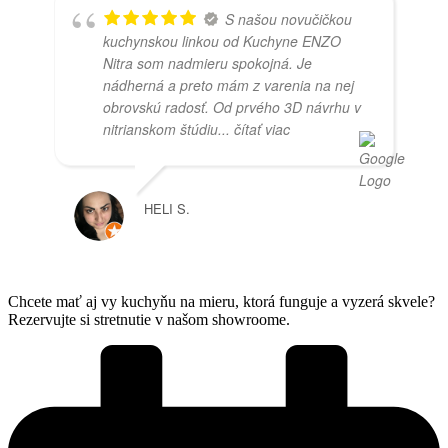
S našou novučičkou
kuchynskou linkou od Kuchyne ENZO
Nitra som nadmieru spokojná. Je
nádherná a preto mám z varenia na nej
obrovskú radosť. Od prvého 3D návrhu v
nitrianskom štúdiu
... čítať viac
HELI S.
Chcete mať aj vy kuchyňu na mieru, ktorá funguje a vyzerá skvele?
Rezervujte si stretnutie v našom showroome.