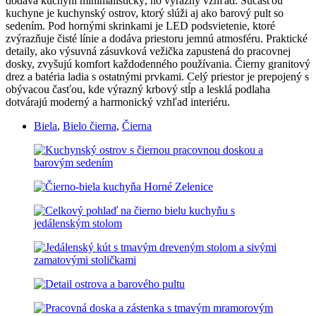
dodáva kuchyni minimalistický, no výrazný vzhľad. Súčasťou
kuchyne je kuchynský ostrov, ktorý slúži aj ako barový pult so
sedením. Pod hornými skrinkami je LED podsvietenie, ktoré
zvýrazňuje čisté línie a dodáva priestoru jemnú atmosféru. Praktické
detaily, ako výsuvná zásuvková vežička zapustená do pracovnej
dosky, zvyšujú komfort každodenného používania. Čierny granitový
drez a batéria ladia s ostatnými prvkami. Celý priestor je prepojený s
obývacou časťou, kde výrazný krbový stĺp a lesklá podlaha
dotvárajú moderný a harmonický vzhľad interiéru.
Biela
,
Bielo čierna
,
Čierna