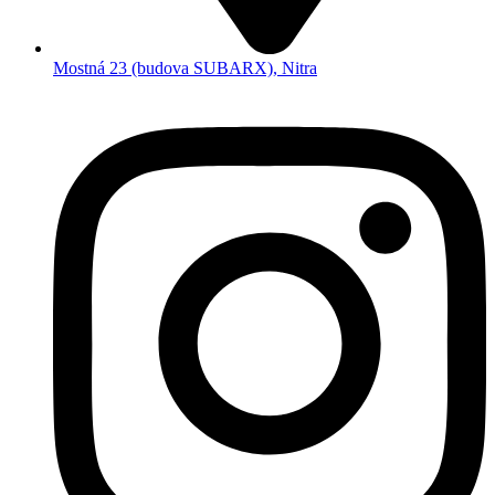
Mostná 23 (budova SUBARX), Nitra