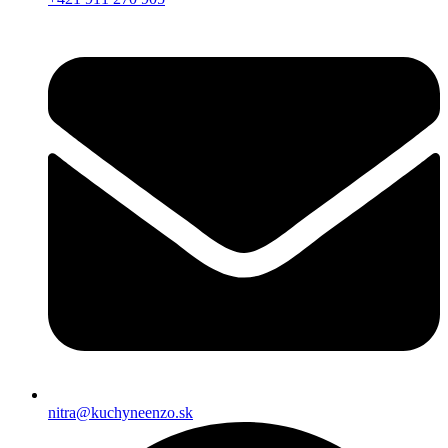
nitra@kuchyneenzo.sk