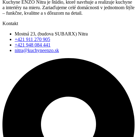
Kuchyne ENZO Nitra je štúdio, ktoré navrhuje a realizuje kuchyne
a interiéry na mieru. Zariaďujeme celé domácnosti v jednotnom štýle
– funkčne, kvalitne a s dôrazom na detail.
Kontakt
Mostná 23, (budova SUBARX) Nitra
+421 911 270 905
+421 948 084 441
nitra@kuchyneenzo.sk