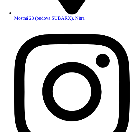
Mostná 23 (budova SUBARX), Nitra