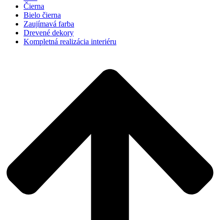
Čierna
Bielo čierna
Zaujímavá farba
Drevené dekory
Kompletná realizácia interiéru