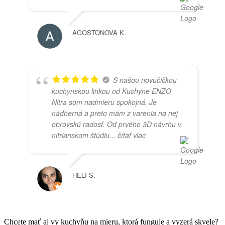
AGOSTONOVA K.
S našou novučičkou
kuchynskou linkou od Kuchyne ENZO
Nitra som nadmieru spokojná. Je
nádherná a preto mám z varenia na nej
obrovskú radosť. Od prvého 3D návrhu v
nitrianskom štúdiu
... čítať viac
HELI S.
Chcete mať aj vy kuchyňu na mieru, ktorá funguje a vyzerá skvele?