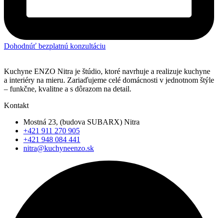
Dohodnúť bezplatnú konzultáciu
Kuchyne ENZO Nitra je štúdio, ktoré navrhuje a realizuje kuchyne
a interiéry na mieru. Zariaďujeme celé domácnosti v jednotnom štýle
– funkčne, kvalitne a s dôrazom na detail.
Kontakt
Mostná 23, (budova SUBARX) Nitra
+421 911 270 905
+421 948 084 441
nitra@kuchyneenzo.sk