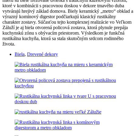
mieru sú biele frézované dvierka s tradičným kazetovým vzorom,
ktoré v kombinácii s pracovnou doskou v dekore tmavého duba
vytvárajú hrejivý základ domova. Biely keramický „metro“ obklad a
výrazný komínový digestor podčiarkujú klasický rustikálny
charakter zostavy. Súčasťou tejto komplexnej realizácie vo Veľkom
Záluží je aj biela otvorená policová zostava, ktorá plynule prepája
kuchynskú zónu s obývacím priestorom. Výsledkom je funkčná
rustikálna kuchyňa, ktorá sa stala skutočným srdcom rodinného
života.
Biela
,
Drevené dekory