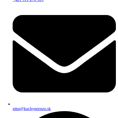
nitra@kuchyneenzo.sk