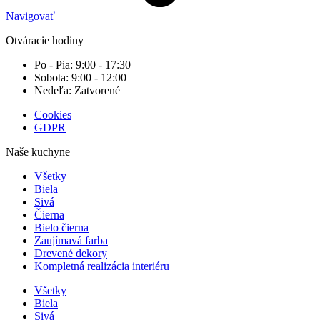
Navigovať
Otváracie hodiny
Po - Pia: 9:00 - 17:30
Sobota: 9:00 - 12:00
Nedeľa: Zatvorené
Cookies
GDPR
Naše kuchyne
Všetky
Biela
Sivá
Čierna
Bielo čierna
Zaujímavá farba
Drevené dekory
Kompletná realizácia interiéru
Všetky
Biela
Sivá