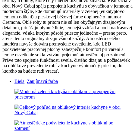
skrinky a obliny, ktoré celý interiér dizajnovo zmäkčia. Realizácia v
obci Nový Cabaj spája prepojenú kuchyňu s obývačkou v jemnom a
modernom štýle, kde dominujú materiály v zelenej (eukalyptovo
jemnom odtieni) a pieskovej béžovej farbe doplnené o mramor
Cremona. Oblé rohy tu pritom nie sú len obyčajným dizajnovým
detailom, prinášajú plynulé línie, jemnejší vzhľad a pocit nadčasovej
elegancie, vďaka ktorým pôsobí priestor jedinečne – presne preto,
aby si tento originálny dizajn všimol každý. Atmosféru celého
interiéru navyše dotvára premyslené osvetlenie, kde LED
podsvietenie pracovnej plochy zabezpečuje komfort pri varení a
jemné osvetlenie sokla vytvára príjemnú atmosféru aj po zotmení.
Práve toto spojenie funkčnosti svetla, čistého dizajnu a požiadaviek
na oblúkové prevedenie robí z kuchyne výnimočný priestor, do
ktorého sa budete radi vracať.
Biela
,
Zaujímavá farba