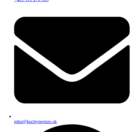
nitra@kuchyneenzo.sk