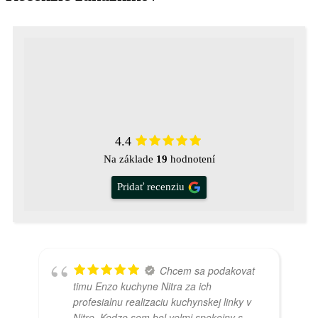
4.4
Na základe
19
hodnotení
Pridať recenziu
Chcem sa podakovat
timu Enzo kuchyne Nitra za ich
profesialnu realizaciu kuchynskej linky v
Nitre. Kedze som bol velmi spokojny s