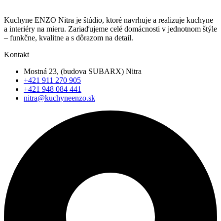
Kuchyne ENZO Nitra je štúdio, ktoré navrhuje a realizuje kuchyne
a interiéry na mieru. Zariaďujeme celé domácnosti v jednotnom štýle
– funkčne, kvalitne a s dôrazom na detail.
Kontakt
Mostná 23, (budova SUBARX) Nitra
+421 911 270 905
+421 948 084 441
nitra@kuchyneenzo.sk