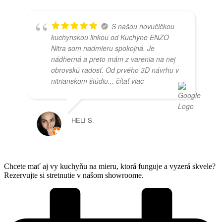
S našou novučičkou
kuchynskou linkou od Kuchyne ENZO
Nitra som nadmieru spokojná. Je
nádherná a preto mám z varenia na nej
obrovskú radosť. Od prvého 3D návrhu v
nitrianskom štúdiu
... čítať viac
HELI S.
Chcete mať aj vy kuchyňu na mieru, ktorá funguje a vyzerá skvele?
Rezervujte si stretnutie v našom showroome.