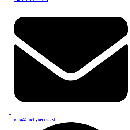
nitra@kuchyneenzo.sk