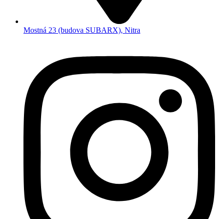
Mostná 23 (budova SUBARX), Nitra