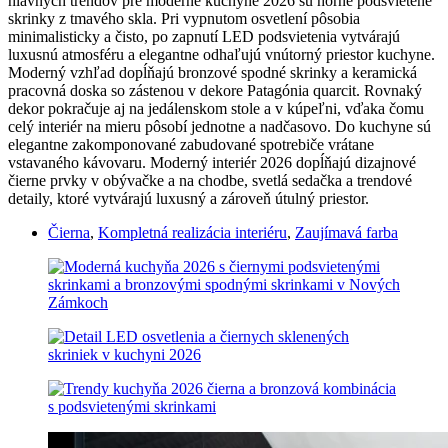
hlavných trendov pre moderné kuchyne 2026 sú horné podsvietené
skrinky z tmavého skla. Pri vypnutom osvetlení pôsobia
minimalisticky a čisto, po zapnutí LED podsvietenia vytvárajú
luxusnú atmosféru a elegantne odhaľujú vnútorný priestor kuchyne.
Moderný vzhľad dopĺňajú bronzové spodné skrinky a keramická
pracovná doska so zástenou v dekore Patagónia quarcit. Rovnaký
dekor pokračuje aj na jedálenskom stole a v kúpeľni, vďaka čomu
celý interiér na mieru pôsobí jednotne a nadčasovo. Do kuchyne sú
elegantne zakomponované zabudované spotrebiče vrátane
vstavaného kávovaru. Moderný interiér 2026 dopĺňajú dizajnové
čierne prvky v obývačke a na chodbe, svetlá sedačka a trendové
detaily, ktoré vytvárajú luxusný a zároveň útulný priestor.
Čierna
,
Kompletná realizácia interiéru
,
Zaujímavá farba