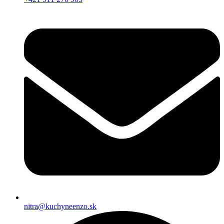
nitra@kuchyneenzo.sk