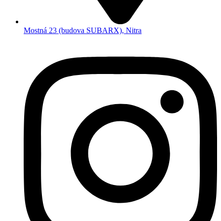
Mostná 23 (budova SUBARX), Nitra