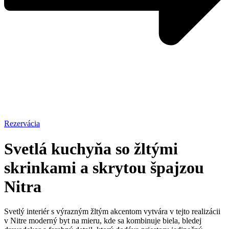
Rezervácia
Svetlá kuchyňa so žltými
skrinkami a skrytou špajzou
Nitra
Svetlý interiér s výrazným žltým akcentom vytvára v tejto realizácii
v Nitre moderný byt na mieru, kde sa kombinuje biela, bledej