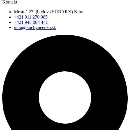
Kontakt
Mostná 23, (budova SUBARX) Nitra
+421 911 270 905
+421 948 084 441
nitra@kuchyneenzo.sk