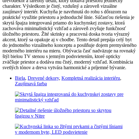
drevodekor a farebný detail, ktorý dodáva priestoru jedinečný
charakter. Výsledkom je čistý, vzdušný a zároveň vizuálne
zaujímavý interiér. Kuchyňa je navrhnutá do rohu s dôrazom na
praktické využitie priestoru a jednoduché línie. Súčasťou riešenia je
skrytá špajza integrovaná priamo do kuchynskej zostavy, ktorá
zachováva minimalistický vzhľad a zároveň zvyšuje funkčnosť
úložného priestoru. Žlté skrinky a pracovná doska tvoria výrazný
akcent, ktorý sa opakuje aj v chodbe. Tento detail prepája celý byt
do jednotného vizuálneho konceptu a posilňuje dojem premysleného
moderného interiéru na mieru. Obývacia časť nadväzuje na rovnaký
štýl bielou TV stenou s jemným podsvietením, ktoré opticky
zväčšuje priestor a dodáva mu čistý, moderný vzhľad. Kombinácia
svetlých tónov a dreva vytvára harmonické a príjemné bývanie.
Biela
,
Drevené dekory
,
Kompletná realizácia interiéru
,
Zaujímavá farba